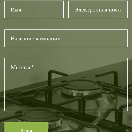
результатах приготовлен...
Кухонная наука - Серия о домашней
кулинарии Действительно ли чугунная
сковорода м...
07 20 / 2026
· Новости отрасли
Являются ли эмалированные
подставки для кастрюль т...
Кухонные материалы и характеристики Чугун